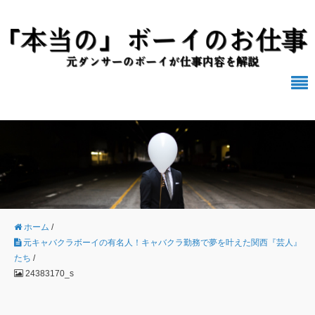
ホーム
/
元キャバクラボーイの有名人！キャバクラ勤務で夢を叶えた関西『芸人』
たち
/
24383170_s