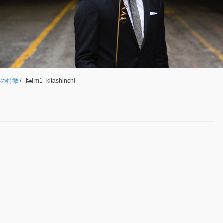
ラの特徴
/
m1_kitashinchi