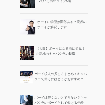
いている男のタイプ5選
ボーイに学歴は関係ある？現役の
ボーイが解説します
【大阪】ボーイになる前に必見！
北新地のキャバクラの特徴
ボーイ求人の探し方まとめ！キャバ
クラで働くにはどこがおすすめ？
ボーイは若くないとできない？キャ
バクラのボーイとして働ける年齢