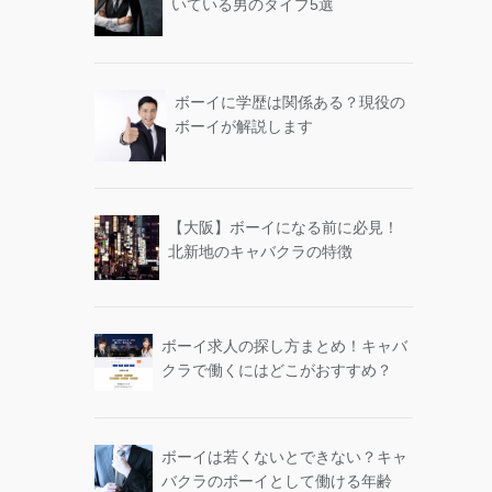
いている男のタイプ5選
ボーイに学歴は関係ある？現役の
ボーイが解説します
【大阪】ボーイになる前に必見！
北新地のキャバクラの特徴
ボーイ求人の探し方まとめ！キャバ
クラで働くにはどこがおすすめ？
ボーイは若くないとできない？キャ
バクラのボーイとして働ける年齢