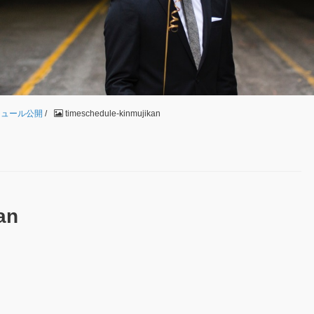
ジュール公開
/
timeschedule-kinmujikan
an